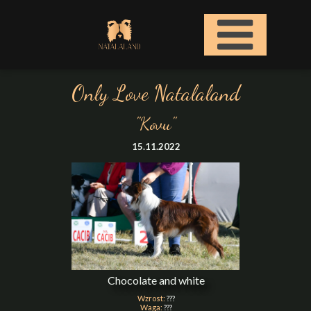
Only Love Natalaland
"Kovu"
15.11.2022
Chocolate and white
Wzrost:
???
Waga:
???