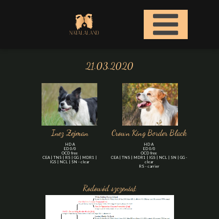
21.03.2020
Inez Zejman
Crown King Border Black
HD A
HD A
ED 0/0
ED 0/0
OCD free
OCD free
CEA | TNS | RS | GG | MDR1 |
CEA | TNS | MDR1 | IGS | NCL | SN | GG -
IGS | NCL | SN - clear
clear
RS - carrier
Rodowód szczeniąt