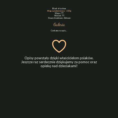
Black tricolour
Waga urodzeniowa - 330g
Waga: ???
Wzrost: ???
Stawy biodrowe: Zdrowe
Galeria
Czekamy na opis...
Opisy powstały dzięki właścicielom psiaków.
Jeszcze raz serdecznie dziękujemy za pomoc oraz
opiekę nad dzieciakami!