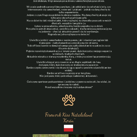
Jest drobnym, filigranowym psiaczkiem z uśmiechniętym pyszczkiem.
W czasie podrostka przeszliśmy parę burz, jak oddalanie się od właściciela, czy
interesowanie się samochodami, rowerami i ptakami - jednak na daną chwilę to
tylko wspomnienie.
Jedyne z czym Frugo ma problem to obrona zasobów. Na daną chwilę ukazuje się
tylko przy obcych psach (samcach).
Na co dzień to taki niedźwiadek, który najlepiej to chowałby pyszczek w moich
dłoniach, wszędzie tam gdzie ja.
Łatwy w prowadzeniu, odwoływalny, bardzo pogodny na co dzień.
Przy płocie potrafi obszczekać, uwielbia zabawki, trochę mniejszą motywację ma
na jedzenie - chociaż aktualnie powoli się to wyrównuje.
Nagroda socjalna najlepsza na świecie!
Uwielbia jeździć samochodem z swoim panem, jak i również pociągiem lub
tramwajem - żadna komunikacja miejska mu nie straszna.
Tryb off (wyciszenie w domu) od samego początku (dostałam to w pakiecie za co
ślicznie dziękuję!).
Pięknie rozwinięta komunikacja z innymi psami, dużo korzysta z mojego wsparcia
w różnych, trudnych chwilach.
Aktualnie mieszka z starszą rezydentką Korą, z którą na osiem łap przemierzają
świat.
Uwielbia biegać przy rowerze oraz długie wędrówki do lasu.
Jest psem, który dużo korzysta ze środowiska na spacerze.
Bardzo często zanim zwróci się do psa ściąga zapach z powietrza (uwielbiam ten
widok).
Bardzo wrażliwy na presję oraz ton głosu.
Nie jest psem, który potrzebuje nadmiernej aktywności.
Ćwiczymy sportowe posłuszeństwo i jeździmy czasem na owieczki, bo widać, że
sprawa mu to radość.
Przed wszystkim cieszymy się każdym dniem!"
Firework Kiss Natalaland
"Korin"