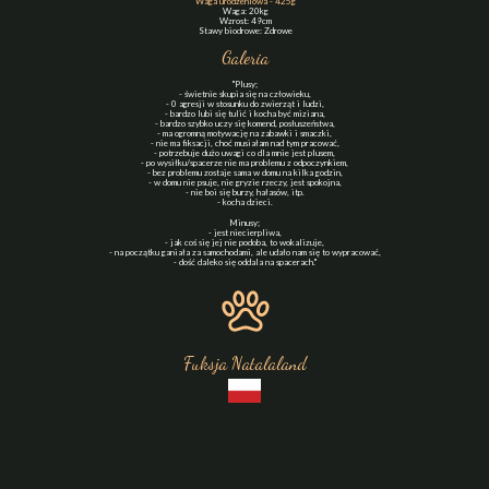
Waga urodzeniowa - 425g
Waga: 20kg
Wzrost: 49cm
Stawy biodrowe: Zdrowe
Galeria
"Plusy;
- świetnie skupia się na człowieku,
- 0 agresji w stosunku do zwierząt i ludzi,
- bardzo lubi się tulić i kocha być miziana,
- bardzo szybko uczy się komend, posłuszeństwa,
- ma ogromną motywację na zabawki i smaczki,
- nie ma fiksacji, choć musiałam nad tym pracować,
- potrzebuje dużo uwagi co dla mnie jest plusem,
- po wysiłku/spacerze nie ma problemu z odpoczynkiem,
- bez problemu zostaje sama w domu na kilka godzin,
- w domu nie psuje, nie gryzie rzeczy, jest spokojna,
- nie boi się burzy, hałasów, itp.
- kocha dzieci.
Minusy;
- jest niecierpliwa,
- jak coś się jej nie podoba, to wokalizuje,
- na początku ganiała za samochodami, ale udało nam się to wypracować,
- dość daleko się oddala na spacerach."
Fuksja Natalaland