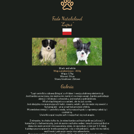
Fado Natalaland
"Lupus"
Black and white
Waga urodzeniowa - 410g
Waga: 17kg
Wzrost: 50cm
Stawy biodrowe: Zdrowe
Galeria
"Lupi uwielbia zabawę (biegać za frisbee i swoją ulubioną ośmiornicą).
Jest bardzo uczuciowy, nie można nie zwrócić na niego uwagi, bardzo potrzebuje
atencji i bliskości człowieka, jest małym zazdrośnikiem.
Miał etap biegania za autami, ale to już za nim.
Jest obojętny na spacerujących ludzi, rowery, wózki, ale nie może się oswoić z
hulajnogami - praca nad tym przynosi efekty.
Ma mnóstwo energii i uwielbia wodę, wita naszych gości z ogromną radością i
czułością.
Uwielbia spać na plecach i rozpychać się na kanapie.
Z minusów, to chyba tylko to, że mimo bardzo usilnych prób socjalizacji i
konsultacji z behawiorystą, jest strasznie nachalny wobec innych zwierząt (kot w
domu nie może przejść niezauważony, mimo, że egzystuje z nim już 1.5 roku),
każdego psa na spacerze trzeba powąchać i się z nim pobawić, a gdy nie ma takiej
możliwości pokazuje swoje niezadowolenie.