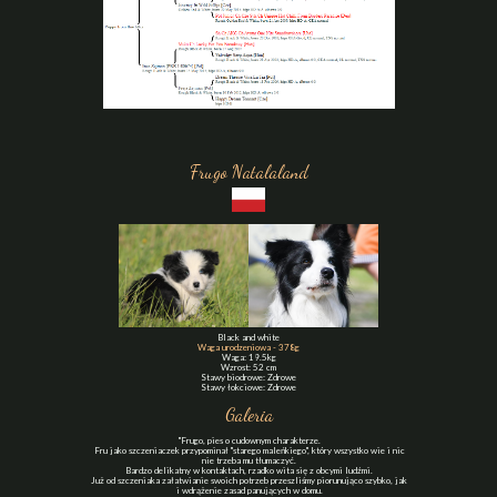
Frugo Natalaland
Black and white
Waga urodzeniowa - 378g
Waga: 19.5kg
Wzrost: 52 cm
Stawy biodrowe: Zdrowe
Stawy łokciowe: Zdrowe
Galeria
"Frugo, pies o cudownym charakterze.
Fru jako szczeniaczek przypominał "starego maleńkiego", który wszystko wie i nic
nie trzeba mu tłumaczyć.
Bardzo delikatny w kontaktach, rzadko wita się z obcymi ludźmi.
Już od szczeniaka załatwianie swoich potrzeb przeszliśmy piorunująco szybko, jak
i wdrążenie zasad panujących w domu.