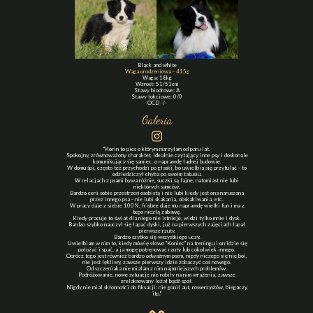
Black and white
Waga urodzeniowa - 415g
Waga: 18kg
Wzrost: 51/51cm
Stawy biodrowe: A
Stawy łokciowe: 0/0
OCD -/-
Galeria
"Korin to pies o którym marzyłam od paru lat.
Spokojny, zrównoważony charakter, idealnie czytający inne psy i doskonale
komunikujący się samiec, o naprawdę ładnej budowie.
W domu śpi, często też przychodzi po głaski, bo uwielbia się przytulać - to
odziedziczył chyba po swoim tatusiu.
W relacjach z psami bywa różnie, suczki są fajne, natomiast nie lubi
niektórych samców.
Bardzo ceni sobie przestrzeń osobistą i nie lubi kiedy jest ona naruszana
przez innego psa - nie lubi skakania, obskakiwania, etc.
W pracy daje z siebie 100%, frisbee daje mu naprawdę wielki fun i ma z
tego niezłą zabawę.
Kiedy pracuje to świat dla niego nie istnieje, widzi tylko mnie i dysk.
Bardzo szybko nauczył się łapać dyski, już na pierwszych zajęciach łapał
pierwsze rzuty.
Bardzo szybko się wszystkiego uczy.
Uwielbiam w nim to, kiedy mówię słowo "Koniec" na treningu i on idzie się
położyć i spać, a ja mogę potrenować rzuty lub cokolwiek innego.
Oprócz tego jest również bardzo odważnym psem, nigdy niczego się nie boi,
nie jest lękliwy, zawsze pierwszy idzie zobaczyć coś nowego.
Od szczeniaka nie miałam z nim najmniejszych problemów.
Podróżowanie, nowe sytuacje nie robiły na nim wrażenia, zawsze
zrelaksowany leżał bądź spał.
Nigdy nie miał skłonności do fiksacji: nie gonił aut, rowerzystów, biegaczy,
itp.
"