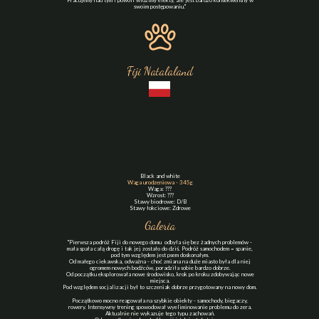
Pracujemy nad tym i powoli widzimy efekty, ale jest bardzo konsekwentny w
swoim postępowaniu."
Fiji Natalaland
Black and white
Waga urodzeniowa - 345g
Waga: ???
Wzrost: ???
Stawy biodrowe: D/B
Stawy łokciowe: Zdrowe
Galeria
"Pierwsza podróż Fiji do nowego domu odbyła się bez żadnych problemów -
mała spała całą drogę i tak jej zostało do dziś. Podróż samochodem = spanie,
pod tym względem jest psem doskonałym.
Od małego ciekawska, odważna - choć zmiana na duże miasto była dla niej
ogromem nowych bodźców, poradziła sobie bardzo dobrze.
Od początku eksplorowała nowe środowisko, krok po kroku zdobywając nowe
miejsca.
Pod względem socjalizacji był to szczeniak dobrze przygotowany na nowy dom.
Początkowo mocno reagowała na szybkie obiekty - samochody, biegaczy,
rowery. Intensywny trening spowodował wyeliminowanie problemu do zera.
Aktualnie nie wykazuje tego typu zachowań.