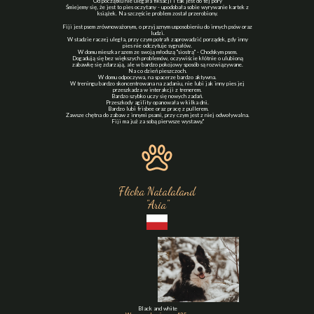
Od początku nie ulegała fiksacji i tak jest do tej pory
Śmiejemy się, że jest to pies oczytany - upodobała sobie wyrywanie kartek z
książek. Na szczęście problem został przerobiony.
Fiji jest psem zrównoważonym, o przyjaznym usposobieniu do innych psów oraz
ludzi.
W stadzie raczej uległa, przy czym potrafi zaprowadzić porządek, gdy inny
pies nie odczytuje sygnałów.
W domu mieszka razem ze swoją młodszą "siostrą" - Chodskym psem.
Dogadują się bez większych problemów, oczywiście kłótnie o ulubioną
zabawkę się zdarzają, ale w bardzo pokojowy sposób są rozwiązywane.
Na co dzień pieszczoch.
W domu odpoczywa, na spacerze bardzo aktywna.
W treningu bardzo skoncentrowana na zadaniu, nie lubi jak inny pies jej
przeszkadza w interakcji z trenerem.
Bardzo szybko uczy się nowych zadań.
Przeszkody agility opanowała w kilka dni.
Bardzo lubi frisbee oraz pracę z pullerem.
Zawsze chętna do zabaw z innymi psami, przy czym jest z niej odwoływalna.
Fiji ma już za sobą pierwsze wystawy."
Flicka Natalaland
"Aria"
Black and white