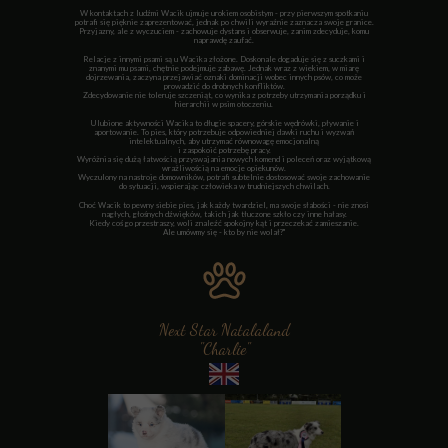
W kontaktach z ludźmi Wacik ujmuje urokiem osobistym - przy pierwszym spotkaniu
potrafi się pięknie zaprezentować, jednak po chwili wyraźnie zaznacza swoje granice.
Przyjazny, ale z wyczuciem - zachowuje dystans i obserwuje, zanim zdecyduje, komu
naprawdę zaufać.
Relacje z innymi psami są u Wacika złożone. Doskonale dogaduje się z suczkami i
znanymi mu psami, chętnie podejmuje zabawę. Jednak wraz z wiekiem, w miarę
dojrzewania, zaczyna przejawiać oznaki dominacji wobec innych psów, co może
prowadzić do drobnych konfliktów.
Zdecydowanie nie toleruje szczeniąt, co wynika z potrzeby utrzymania porządku i
hierarchii w psim otoczeniu.
Ulubione aktywności Wacika to długie spacery, górskie wędrówki, pływanie i
aportowanie. To pies, który potrzebuje odpowiedniej dawki ruchu i wyzwań
intelektualnych, aby utrzymać równowagę emocjonalną
i zaspokoić potrzebę pracy.
Wyróżnia się dużą łatwością przyswajania nowych komend i poleceń oraz wyjątkową
wrażliwością na emocje opiekunów.
Wyczulony na nastroje domowników, potrafi subtelnie dostosować swoje zachowanie
do sytuacji, wspierając człowieka w trudniejszych chwilach.
Choć Wacik to pewny siebie pies, jak każdy twardziel, ma swoje słabości - nie znosi
nagłych, głośnych dźwięków, takich jak tłuczone szkło czy inne hałasy.
Kiedy coś go przestraszy, woli znaleźć spokojny kąt i przeczekać zamieszanie.
Ale umówmy się - kto by nie wolał?"
Next Star Natalaland
"Charlie"