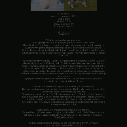
Slate merle
Waga urodzeniowa - 372g
Waga: 19kg
Wzrost: 52cm
Stawy biodrowe: ???
Stawy łokciowe: ???
Galeria
"Charlie to sporych rozmiarów suka.
Lusia jest prawdziwą divą wyznającą nurt; Peace, Love, Food.
Uwielbia ludzi! Każdy przechodzeń, kurier przywożący paczki czy sędzia na ringu
wystawowym, jest okazją na darmowe głaskanie, z którego skorzysta na pewno.
W kontakcie z dziećmi jest bardzo delikatna, pozwala się dotykać i przytulać (nawet
autystycznym dzieciom), okazuje morze cierpliwości i wszystko przychodzi jej bardzo
naturalnie.
W wychowaniu były wzloty i upadki. Nie jest jednym z tych łatwiejszych BC, które
chętnie się uczą wszystkich sztuczek. Charlie nie posiada naturalnego aportu i nie
będzie, nawet w zamian za smaczki, przynosić wyrzuconej przez człowieka zabawki,
ale lubi szarpaki. Jest bardzo mądra. Uwielbia sprawdzać czy wyznaczona przez
człowieka granica dalej tam jest i czy przypadkiem się coś nie zmieniło od wczoraj.
Jeśli nie ma ochoty w danym momencie współpracować, to tego nie będzie robić i nic ją
nie przekona.
Wymagała od nas dużo pokory w wychowaniu BC i uczenia się nowych sposobów i
technik do zachęcania jej do współpracy.
Charlusia bierze udział w wystawach zdobywając wysokie ocen.
Na ringu wystawowym czuje się jak ryba w wodzie. Bardzo lubi pracę, zajęcia, które
są spokojne, takie jak nosework czy wystawy.
Trenujemy też amatorsko agility. Tak bardzo amatorsko, bo Charlie nie jest fanką tego
typu aktywności. Bywa, że jest bardzo sfrustrowana na treningach i musimy przerwać,
dać jej czas na "przemyślenie", wyciszenie - mimo to cały czas robi postępy.
Gwiazdą w agility na pewno nie będzie, bo jest bardzo niezdarna (potrafi się minąć z
kanapą wskakując na nią).
Wobec psów jest przyjacielska, sama inicjuje zabawy.
Ma problem z mijaniem psów na nią szczekających lub takich "High Energy", wtedy
potrzebuje wsparcia przewodnika by nie zareagować i nie wdać się w "pyskówki"
.
To jej jedyna wada.
W domu pies poduszka, kanapowiec, ale wszędzie musi być PIERWSZA.
Jest super rodzinnym psem bez fiksacji."