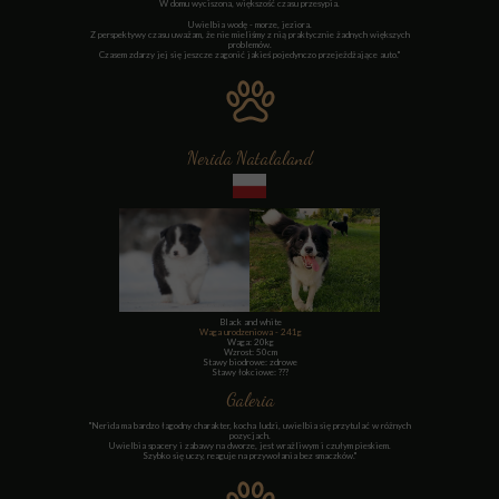
W domu wyciszona, większość czasu przesypia.
Uwielbia wodę - morze, jeziora.
Z perspektywy czasu uważam, że nie mieliśmy z nią praktycznie żadnych większych
problemów.
Czasem zdarzy jej się jeszcze zagonić jakieś pojedynczo przejeżdżające auto."
Nerida Natalaland
Black and white
Waga urodzeniowa - 241g
Waga: 20kg
Wzrost:
50cm
Stawy biodrowe: zdrowe
Stawy łokciowe: ???
Galeria
"Nerida ma bardzo łagodny charakter, kocha ludzi, uwielbia się przytulać w różnych
pozycjach.
Uwielbia spacery i zabawy na dworze, jest wrażliwym i czułym pieskiem.
Szybko się uczy, reaguje na przywołania bez smaczków."