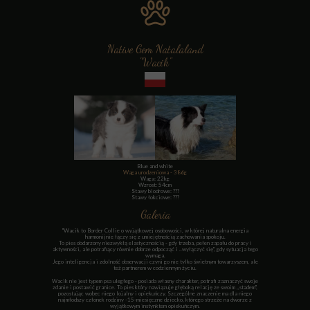
Native Gem Natalaland
"Wacik"
Blue and white
Waga urodzeniowa - 386g
Waga: 22kg
Wzrost: 54cm
Stawy biodrowe: ???
Stawy łokciowe: ???
Galeria
"Wacik to Border Collie o wyjątkowej osobowości, w której naturalna energia
harmonijnie łączy się z umiejętnością zachowania spokoju.
To pies obdarzony niezwykłą elastycznością - gdy trzeba, pełen zapału do pracy i
aktywności, ale potrafiący równie dobrze odpocząć i ..wyłączyć się", gdy sytuacja tego
wymaga.
Jego inteligencja i zdolność obserwacji czyni go nie tylko świetnym towarzyszem, ale
też partnerem w codziennym życiu.
Wacik nie jest typem psa uległego - posiada własny charakter, potrafi zaznaczyć swoje
zdanie i postawić granice. To pies który nawiązuje głęboką relację ze swoim ,,stadem",
pozostając wobec niego lojalny i opiekuńczy. Szczególne znaczenie ma dla niego
najmłodszy członek rodziny -15-miesięczne dziecko, którego strzeże na dworze z
wyjątkowym instynktem opiekuńczym.