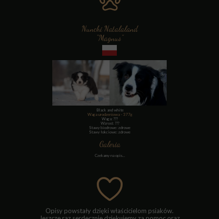
Nunchi Natalaland
"Magnus"
Black and white
Waga urodzeniowa - 377g
Waga: ???
Wzrost: ???
Stawy biodrowe: zdrowe
Stawy łokciowe: zdrowe
Galeria
Czekamy na opis...
Opisy powstały dzięki właścicielom psiaków.
Jeszcze raz serdecznie dziękujemy za pomoc oraz