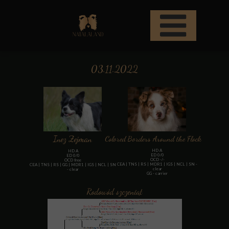
03.11.2022
Inez Zejman
Colored Borders Around the Flock
HD A
HD A
ED 0/0
ED 0/0
OCD -/-
OCD free
CEA | TNS | RS | MDR1 | IGS | NCL | SN -
CEA | TNS | RS | GG | MDR1 | IGS | NCL | SN
clear
- clear
GG - carrier
Rodowód szczeniąt