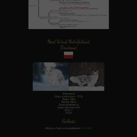
Next Wind Natalaland
"Santana"
Slate merle
Waga urodzeniowa - 325g
Waga: 18kg
Wzrost: 48cm
Stawy biodrowe: A
Stawy łokciowe: 0/0
OCD -/-
LTV 0
Galeria
Więcej o Santi na jej podstronie ->
TUTAJ