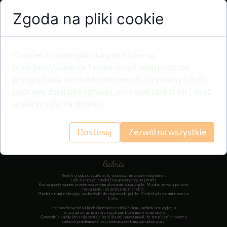
Zgoda na pliki cookie
Never Give Up Natalaland
"Szałwia"
Cookies to małe pliki danych, które są
przechowywane na Twoim urządzeniu podczas
przeglądania stron internetowych. Używamy ich do
poprawy działania serwisu, personalizacji treści, oraz
analizy ruchu na stronie.
Blue merle
Dostosuj
Zezwól na wszystkie
Waga urodzeniowa - 335g
Waga: 21kg
Wzrost: ???
Stawy biodrowe: zdrowe
Stawy łokciowe: ???
Galeria
"Jeżeli chodzi o Szałwie, to jest dość nietypowym borderem.
Lubi się uczyć, chodzić na spacery czy po górach.
Kocha sporty wodne, przede wszystkim pływanie, supa, żagle. Ma dni, że woli poleżeć
na kanapie i po prostu nic nie robić.
Chodzi z nami na knajpy, na domówki do znajomych, grille. Kiedyś była z nami nawet w
kinie.
Jest bardzo wesoła i kocha kontakt z człowiekiem, każdym, bez wyjątku.
Teraz zaprzyjaźniła się z kaczkami, które mamy w ogrodzie.
Generalnie każdy kto z nią zostaje na kilka dni nawet mówi, że ten pies nie stwarza
żadnych problemów i jest chodzącą reklamą posiadania psa.