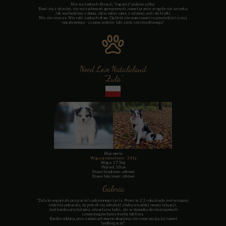
Nie ma żadnych fiksacji, "zagania" jedynie piłkę.
Bawi się z dziećmi, nie ma zachowań agresywnych, nawet prawie w ogóle nie szczeka.
Jak wychodzimy z domu, idzie sobie sama, z własnej woli do klatki.
Nic nie niszczy. Nie robi żadnych dram. Ogólnie nie mam nawet co powiedzieć o niej
negatywnego - czasem jedynie lubi zjeść coś niezdrowego."
Need Love Natalaland
"Zula"
Blue merle
Waga urodzeniowa - 341g
Waga: 17,5kg
Wzrost: 50cm
Stawy biodrowe: zdrowe
Stawy łokciowe: zdrowe
Galeria
"Zula to wspaniały przyjaciel codziennego życia. Przez te 2,5 roku kiedy jest w naszej
rodzinie pokazała, że potrafi się odnaleźć chyba w każdej nowej sytuacji.
Jest bardzo przytulaśna, otwarta na ludzi, ale w stosunku do nieznajomych
czworonogów bywa trochę lękliwa.
Bardzo oddana, przy zadaniach mocno skupiona, nie rozpraszają jej nawet
"podbiegacze".