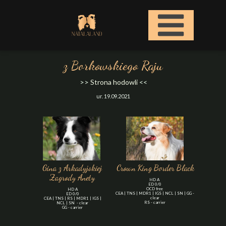
z Borkowskiego Raju
>>
Strona hodowli
<<
ur. 19.09.2021
Gina z Arkadyjskiej
Crown King Border Black
Zagrody Anety
HD A
ED 0/0
OCD free
HD A
CEA | TNS | MDR1 | IGS | NCL | SN | GG -
ED 0/0
clear
CEA | TNS | RS | MDR1 | IGS |
RS - carrier
NCL | SN - clear
GG - carrier