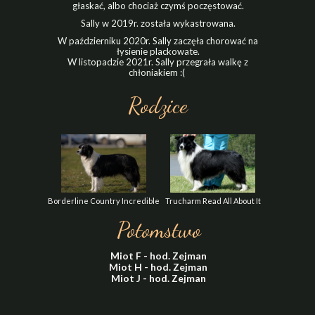
głaskać, albo chociaż czymś poczęstować.
Sally w 2019r. została wykastrowana.
W październiku 2020r. Sally zaczęła chorować na
łysienie plackowate.
W listopadzie 2021r. Sally przegrała walkę z
chłoniakiem :(
Rodzice
Borderline Country Incredible
Trucharm Read All About It
Potomstwo
Miot F - hod. Zejman
Miot H - hod. Zejman
Miot J - hod. Zejman