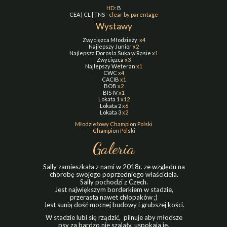
HD:
B
CEA | CL | TNS -
clear by parentage
Wystawy
Zwycięzca Młodzieży
x4
Najlepszy Junior
x2
Najlepsza Dorosła Suka w Rasie
x1
Zwycięzca
x3
Najlepszy Weteran
x1
CWC
x4
CACIB
x1
BOB
x2
BIS IV
x1
Lokata 1
x12
Lokata 2
x6
Lokata 3
x2
Młodzieżowy Champion Polski
Champion Polski
Galeria
Sally zamieszkała z nami w 2018r. ze względu na
chorobę swojego poprzedniego właściciela.
Sally pochodzi z Czech.
Jest największym borderkiem w stadzie,
przerasta nawet chłopaków ;)
Jest sunią dość mocnej budowy i grubszej kości.
W stadzie lubi się rządzić, pilnuje aby młodsze
psy za bardzo nie szalały, uspokaja je.