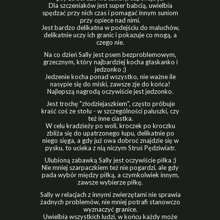
Dla szczeniaków jest super babcią, uwielbia
spędzać przy nich czas i pomagać innym suniom
przy opiece nad nimi.
Jest bardzo delikatna w podejściu do maluchów,
delikatnie uczy ich granic i pokazuje co mogą, a
czego nie.
Na co dzień Sally jest psem bezproblemowym,
grzecznym, który najbardziej kocha głaskanko i
jedzonko ;)
Jedzenie kocha ponad wszystko, nie ważne ile
nasypie się do miski, zawsze zje do końca!
Najlepszą nagrodą oczywiście jest jedzonko.
Jest trochę "złodziejaszkiem", często próbuje
kraść coś ze stołu - w szczególności paluszki, czy
też inne ciastka.
W celu kradzieży po woli, kroczek po kroczku
zbliża się do upatrzonego łupu, delikatnie po
niego sięga, a gdy już owa dobroć znajdzie się w
pysku, to ucieka z nią niczym Struś Pędziwiatr.
Ulubioną zabawką Sally jest oczywiście piłka ;)
Nie mniej szarpaczkiem też nie pogardzi, ale gdy
pada wybór między piłką, a czymkolwiek innym,
zawsze wybierze piłkę.
Sally w relacjach z innymi zwierzętami nie sprawia
żadnych problemów, nie mniej potrafi stanowczo
wyznaczyć granice.
Uwielbia wszystkich ludzi, w końcu każdy może